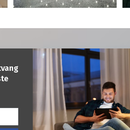
ntvang
ste