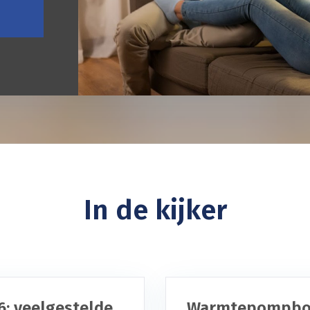
In de kijker
6: veelgestelde
Warmtepompboi