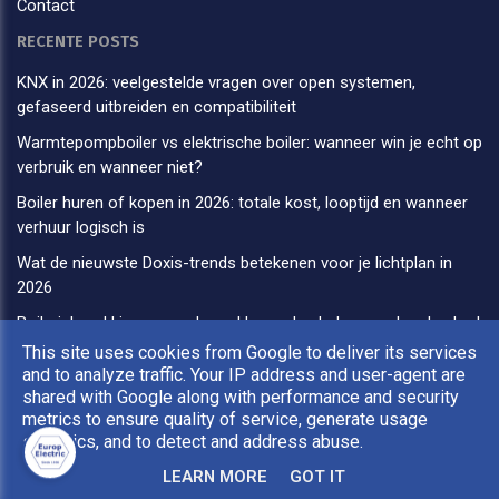
Contact
RECENTE POSTS
KNX in 2026: veelgestelde vragen over open systemen,
gefaseerd uitbreiden en compatibiliteit
Warmtepompboiler vs elektrische boiler: wanneer win je echt op
verbruik en wanneer niet?
Boiler huren of kopen in 2026: totale kost, looptijd en wanneer
verhuur logisch is
Wat de nieuwste Doxis-trends betekenen voor je lichtplan in
2026
Boilerinhoud kiezen zonder gokken: rekenhulp voor douche, bad
en keuken (50 tot 500 liter)
This site uses cookies from Google to deliver its services
and to analyze traffic. Your IP address and user-agent are
shared with Google along with performance and security
metrics to ensure quality of service, generate usage
statistics, and to detect and address abuse.
Copyright © 2026 Europ Electric. All rights reserved. |
Privacy &
Cookies
|
UP-TO-DATE WebDesign
LEARN MORE
GOT IT