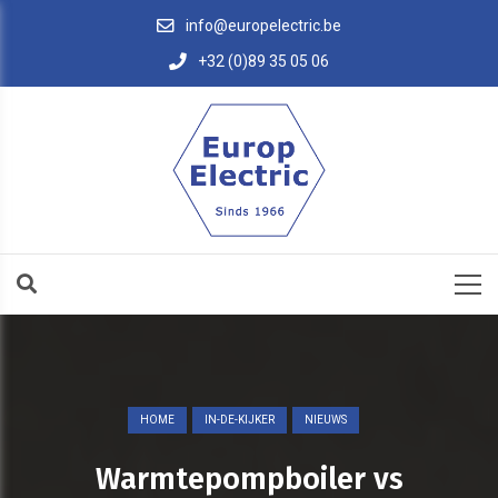
info@europelectric.be
+32 (0)89 35 05 06
HOME
IN-DE-KIJKER
NIEUWS
Warmtepompboiler vs